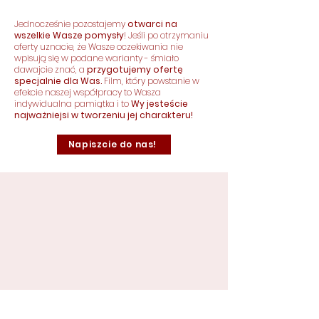
Jednocześnie pozostajemy
otwarci na
wszelkie Wasze pomysły
! Jeśli po otrzymaniu
oferty uznacie, że Wasze oczekiwania nie
wpisują się w podane warianty - śmiało
dawajcie znać, a
przygotujemy ofertę
specjalnie dla Was.
Film, który powstanie w
efekcie naszej współpracy to Wasza
indywidualna pamiątka i to
Wy jesteście
najważniejsi w tworzeniu jej charakteru!
Napiszcie do nas!