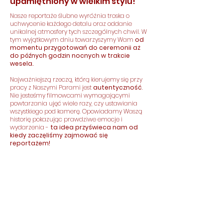
upamiętniony w wielkim stylu!
Nasze reportaże ślubne wyróżnia troska o
uchwycenie każdego detalu oraz oddanie
unikalnej atmosfery tych szczególnych chwil. W
tym wyjątkowym dniu towarzyszymy Wam
od
momentu przygotowań do ceremonii aż
do późnych godzin nocnych w trakcie
wesela.
Najważniejszą rzeczą, którą kierujemy się przy
pracy z Naszymi Parami jest
autentyczność
.
Nie jesteśmy filmowcami wymagającymi
powtarzania ujęć wiele razy, czy ustawiania
wszystkiego pod kamerę. Opowiadamy Waszą
historię pokazując prawdziwe emocje i
wydarzenia -
ta idea przyświeca nam od
kiedy zaczęliśmy zajmować się
reportażem!
Oferujemy różne warianty naszego
reportażu
- od realizowania wyłącznie
teledysku, poprzez 10- i 20- minutowe filmy
po pakiety składające się z filmu 45-
minutowego oraz teledysku.
Napiszcie do
nas
,
aby poznać aktualną ofertę i obejrzeć
przykłady dłuższych filmów!